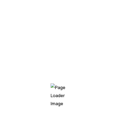
4.
Proactive Threat Management
Effective cybersecurity is not just about responding
to incidents but preventing them. MSSPs offer
proactive threat management, including continuous
monitoring and vulnerability assessments, to identify
and mitigate potential threats before they escalate.
This proactive approach can save organizations from
costly breaches and downtime.
5.
Compliance and Risk Management
Adhering to regulatory requirements and industry
standards is essential for avoiding fines and