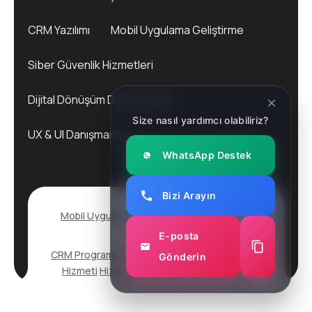
CRM Yazılımı
Mobil Uygulama Geliştirme
Siber Güvenlik Hizmetleri
Dijital Dönüşüm Danışmanlığı
Size nasıl yardımcı olabiliriz?
UX & UI Danışmanlığı
WhatsApp Destek
Bizi Arayın
Mobil Uygulama Geliştirme
2025. All rights
reserved.
E-posta
CRM Programı
Siber Güvenlik Hizmeti
Pentest
Gönderin
Hizmeti
Hizmetlerimiz
İletişim
Tarihçemiz