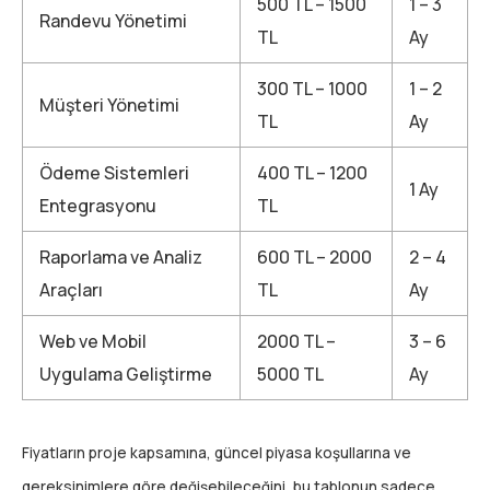
500 TL – 1500
1 – 3
Randevu Yönetimi
TL
Ay
300 TL – 1000
1 – 2
Müşteri Yönetimi
TL
Ay
Ödeme Sistemleri
400 TL – 1200
1 Ay
Entegrasyonu
TL
Raporlama ve Analiz
600 TL – 2000
2 – 4
Araçları
TL
Ay
Web ve Mobil
2000 TL –
3 – 6
Uygulama Geliştirme
5000 TL
Ay
Fiyatların proje kapsamına, güncel piyasa koşullarına ve
gereksinimlere göre değişebileceğini, bu tablonun sadece