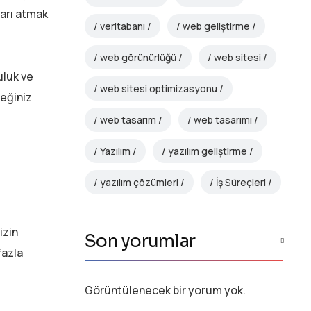
ları atmak
veritabanı
web geliştirme
web görünürlüğü
web sitesi
uluk ve
web sitesi optimizasyonu
ceğiniz
web tasarım
web tasarımı
Yazılım
yazılım geliştirme
yazılım çözümleri
İş Süreçleri
izin
Son yorumlar
fazla
Görüntülenecek bir yorum yok.