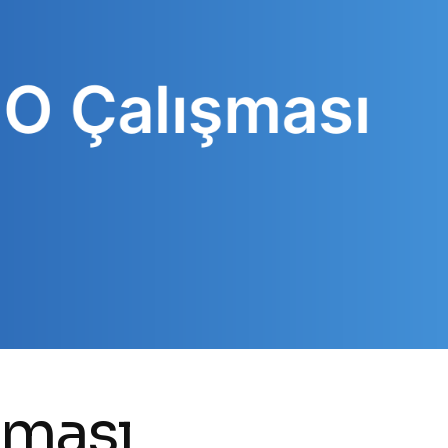
şması