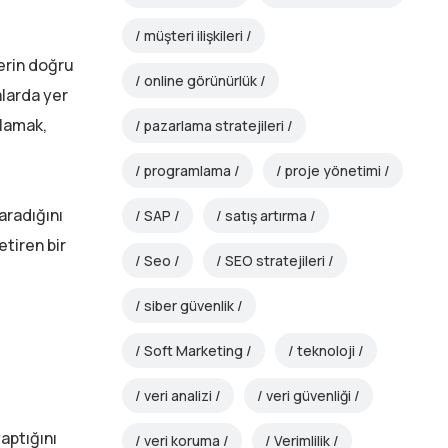
müşteri ilişkileri
lerin doğru
online görünürlük
alarda yer
nlamak,
pazarlama stratejileri
programlama
proje yönetimi
aradığını
SAP
satış artırma
etiren bir
Seo
SEO stratejileri
siber güvenlik
Soft Marketing
teknoloji
veri analizi
veri güvenliği
aptığını
veri koruma
Verimlilik