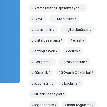
Arama Motoru Optimizasyonu
CRM
CRM Yazılımı
danışmanlık
dijital dönüşüm
dijital pazarlama
emlak
entegrasyon
eğitim
Geliştirme
grafik tasarım
Güvenlik
Güvenlik Çözümleri
iş yönetimi
kodlama
kullanıcı deneyimi
logo tasarım
mobil uygulama