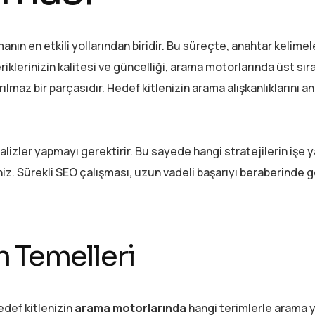
nın en etkili yollarından biridir. Bu süreçte, anahtar kelime
iklerinizin kalitesi ve güncelliği, arama motorlarında üst sır
rılmaz bir parçasıdır. Hedef kitlenizin arama alışkanlıklarını a
lizler yapmayı gerektirir. Bu sayede hangi stratejilerin işe y
niz. Sürekli SEO çalışması, uzun vadeli başarıyı beraberinde g
n Temelleri
Hedef kitlenizin
arama motorlarında
hangi terimlerle arama y