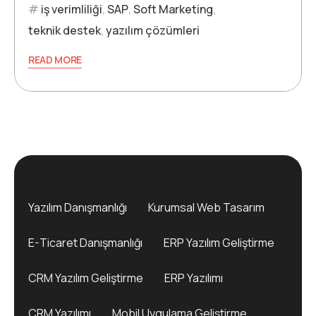
iş verimliliği
,
SAP
,
Soft Marketing
,
teknik destek
,
yazılım çözümleri
READ MORE
Yazılım Danışmanlığı
Kurumsal Web Tasarım
E-Ticaret Danışmanlığı
ERP Yazılım Geliştirme
CRM Yazılım Geliştirme
ERP Yazılımı
CRM Yazılımı
Mobil Uygulama Geliştirme