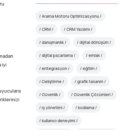
ğru
Arama Motoru Optimizasyonu
CRM
CRM Yazılımı
danışmanlık
dijital dönüşüm
dijital pazarlama
emlak
urmadan
 iyi
entegrasyon
eğitim
Geliştirme
grafik tasarım
uyuculara
Güvenlik
Güvenlik Çözümleri
klerinizi
iş yönetimi
kodlama
kullanıcı deneyimi