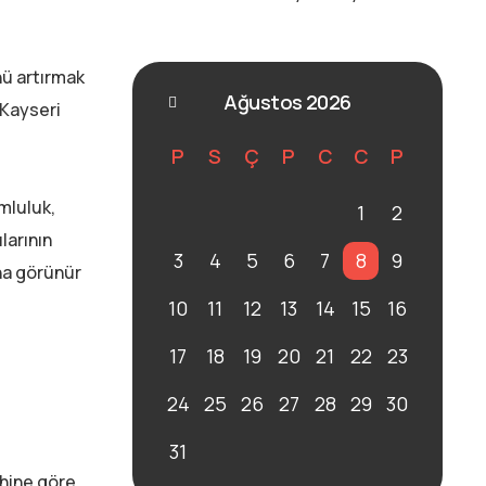
nü artırmak
Ağustos 2026
 Kayseri
P
S
Ç
P
C
C
P
mluluk,
1
2
larının
3
4
5
6
7
8
9
ha görünür
10
11
12
13
14
15
16
17
18
19
20
21
22
23
24
25
26
27
28
29
30
31
ihine göre