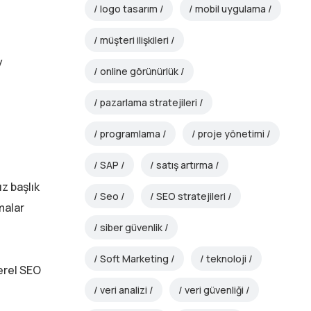
logo tasarım
mobil uygulama
müşteri ilişkileri
y
online görünürlük
pazarlama stratejileri
programlama
proje yönetimi
SAP
satış artırma
ız başlık
Seo
SEO stratejileri
malar
siber güvenlik
Soft Marketing
teknoloji
Yerel SEO
veri analizi
veri güvenliği