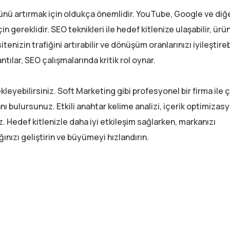
ünü artırmak için oldukça önemlidir. YouTube, Google ve diğ
 gereklidir. SEO teknikleri ile hedef kitlenize ulaşabilir, ürün
tenizin trafiğini artırabilir ve dönüşüm oranlarınızı iyileştirebi
ntılar, SEO çalışmalarında kritik rol oynar.
leyebilirsiniz. Soft Marketing gibi profesyonel bir firma ile ç
 bulursunuz. Etkili anahtar kelime analizi, içerik optimizas
z. Hedef kitlenizle daha iyi etkileşim sağlarken, markanızı
ığınızı geliştirin ve büyümeyi hızlandırın.