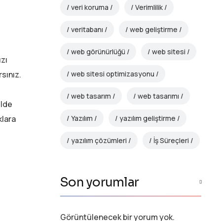
veri koruma
Verimlilik
veritabanı
web geliştirme
web görünürlüğü
web sitesi
ızı
web sitesi optimizasyonu
rsınız.
web tasarım
web tasarımı
elde
Yazılım
yazılım geliştirme
klara
yazılım çözümleri
İş Süreçleri
Son yorumlar
Görüntülenecek bir yorum yok.