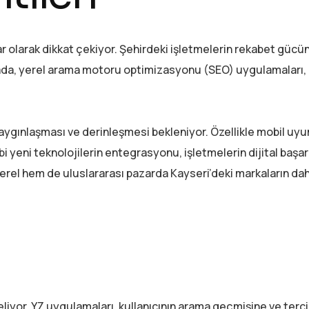
zar olarak dikkat çekiyor. Şehirdeki işletmelerin rekabet gücü
ada, yerel arama motoru optimizasyonu (SEO) uygulamaları,
ygınlaşması ve derinleşmesi bekleniyor. Özellikle mobil uyu
bi yeni teknolojilerin entegrasyonu, işletmelerin dijital başarı
yerel hem de uluslararası pazarda Kayseri’deki markaların da
geliyor. YZ uygulamaları, kullanıcının arama geçmişine ve terc