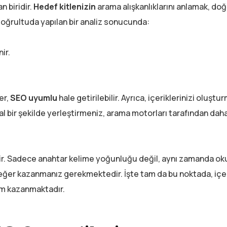
n biridir.
Hedef kitlenizin
arama alışkanlıklarını anlamak, do
doğrultuda yapılan bir analiz sonucunda:
ir.
er,
SEO uyumlu
hale getirilebilir. Ayrıca, içeriklerinizi oluşt
l bir şekilde yerleştirmeniz, arama motorları tarafından daha
r. Sadece anahtar kelime yoğunluğu değil, aynı zamanda ok
er kazanmanız gerekmektedir. İşte tam da bu noktada, içeri
nem kazanmaktadır.