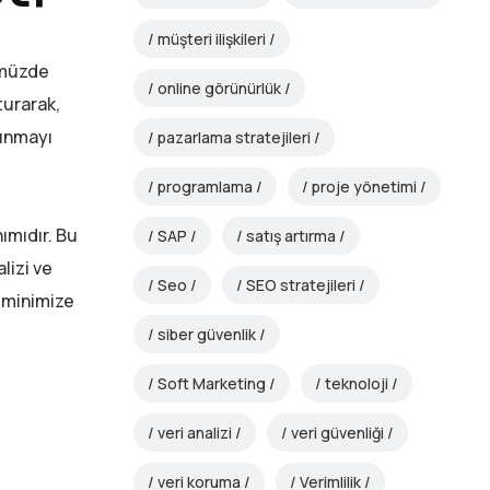
müşteri ilişkileri
ümüzde
online görünürlük
turarak,
runmayı
pazarlama stratejileri
programlama
proje yönetimi
nımıdır. Bu
SAP
satış artırma
lizi ve
Seo
SEO stratejileri
n minimize
siber güvenlik
Soft Marketing
teknoloji
veri analizi
veri güvenliği
veri koruma
Verimlilik