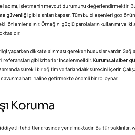
emel adımı, işletmenin mevcut durumunu değerlendirmektir. B
a güvenliği
gibi alanları kapsar. Tüm bu bileşenleri göz önü
li önlemler alınır. Örneğin, güçlü parolaların kullanımı ve iki
oktasıdır.
birliği yaparken dikkate alınması gereken hususlar vardır. Sağla
 referansları gibi kriterler incelenmelidir.
Kurumsal siber gü
manda sürekli bir eğitim ve farkındalık sürecini içerir. Çalışa
 savunma hattı haline getirmekte önemli bir rol oynar.
rşı Koruma
ciddiyetli tehditler arasında yer almaktadır. Bu tür saldırılar, 