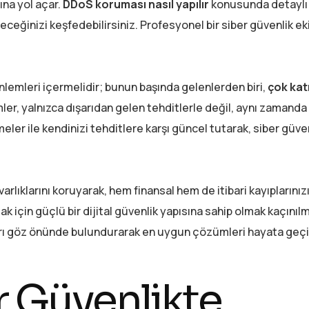
bına yol açar.
DDoS koruması nasıl yapılır
konusunda detaylı 
ileceğinizi keşfedebilirsiniz. Profesyonel bir siber güvenlik ek
 önlemleri içermelidir; bunun başında gelenlerden biri,
çok kat
r, yalnızca dışarıdan gelen tehditlerle değil, aynı zamanda 
eler ile kendinizi tehditlere karşı güncel tutarak, siber güven
varlıklarını koruyarak, hem finansal hem de itibari kayıpların
k için güçlü bir dijital güvenlik yapısına sahip olmak kaçınıl
arı göz önünde bulundurarak en uygun çözümleri hayata geçir
r Güvenlikte