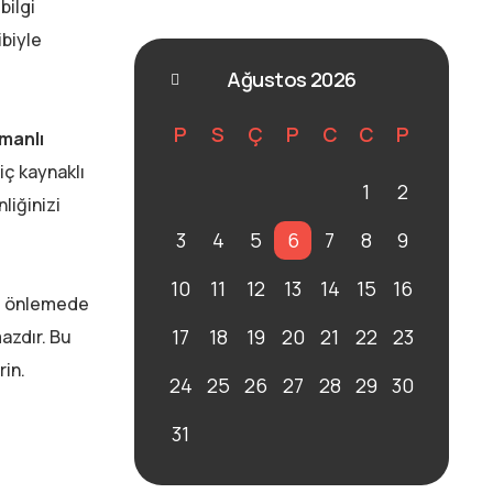
bilgi
ibiyle
Ağustos 2026
P
S
Ç
P
C
C
P
manlı
iç kaynaklı
1
2
liğinizi
3
4
5
6
7
8
9
10
11
12
13
14
15
16
ızı önlemede
17
18
19
20
21
22
23
mazdır. Bu
in.
24
25
26
27
28
29
30
31