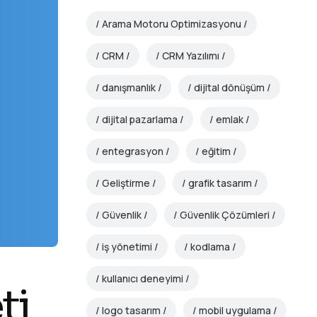
Arama Motoru Optimizasyonu
CRM
CRM Yazılımı
danışmanlık
dijital dönüşüm
dijital pazarlama
emlak
entegrasyon
eğitim
Geliştirme
grafik tasarım
Güvenlik
Güvenlik Çözümleri
iş yönetimi
kodlama
kullanıcı deneyimi
ti
logo tasarım
mobil uygulama