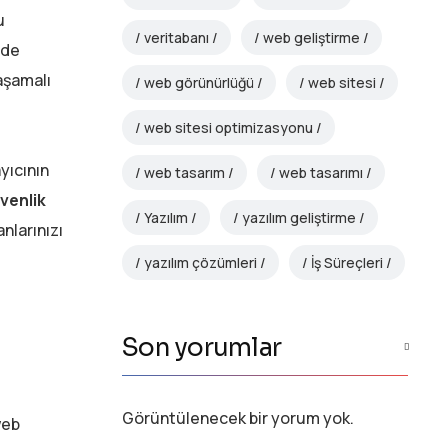
u
veritabanı
web geliştirme
nde
 aşamalı
web görünürlüğü
web sitesi
web sitesi optimizasyonu
yıcının
web tasarım
web tasarımı
venlik
Yazılım
yazılım geliştirme
nlarınızı
yazılım çözümleri
İş Süreçleri
Son yorumlar
Görüntülenecek bir yorum yok.
web