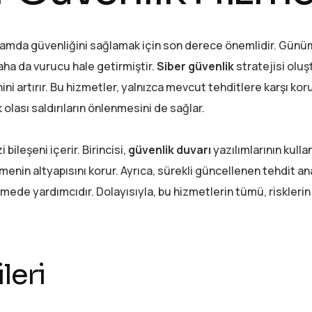
 ortamda güvenliğini sağlamak için son derece önemlidir. Gün
 daha da vurucu hale getirmiştir.
Siber güvenlik
stratejisi oluş
ni artırır. Bu hizmetler, yalnızca mevcut tehditlere karşı ko
olası saldırıların önlenmesini de sağlar.
bileşeni içerir. Birincisi,
güvenlik duvarı
yazılımlarının kulla
menin altyapısını korur. Ayrıca, sürekli güncellenen tehdit ana
mede yardımcıdır. Dolayısıyla, bu hizmetlerin tümü, riskleri
leri