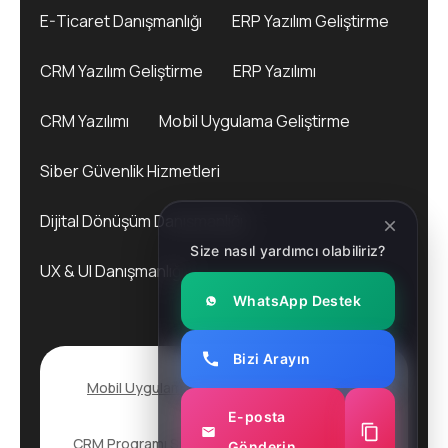
E-Ticaret Danışmanlığı
ERP Yazılım Geliştirme
CRM Yazılım Geliştirme
ERP Yazılımı
CRM Yazılımı
Mobil Uygulama Geliştirme
Siber Güvenlik Hizmetleri
Dijital Dönüşüm Danışmanlığı
Size nasıl yardımcı olabiliriz?
UX & UI Danışmanlığı
WhatsApp Destek
Bizi Arayın
Mobil Uygulama Geliştirme
2025. All rights
reserved.
E-posta
CRM Programı
Siber Güvenlik Hizmeti
Pentest
Gönderin