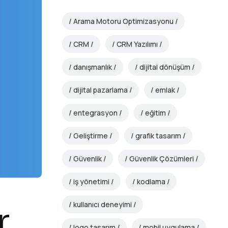
Arama Motoru Optimizasyonu
CRM
CRM Yazılımı
danışmanlık
dijital dönüşüm
dijital pazarlama
emlak
entegrasyon
eğitim
Geliştirme
grafik tasarım
Güvenlik
Güvenlik Çözümleri
iş yönetimi
kodlama
kullanıcı deneyimi
r
logo tasarım
mobil uygulama