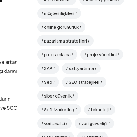
müşteri ilişkileri
online görünürlük
pazarlama stratejileri
programlama
proje yönetimi
ve artan
SAP
satış artırma
ıklarını
Seo
SEO stratejileri
siber güvenlik
larını
R ve SOC
Soft Marketing
teknoloji
veri analizi
veri güvenliği