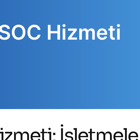
meti: İşletmele