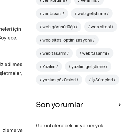
veri koruma
Verimlilik
veritabanı
web geliştirme
web görünürlüğü
web sitesi
eleri için
 Böylece,
web sitesi optimizasyonu
web tasarım
web tasarımı
iz edilmesi
Yazılım
yazılım geliştirme
 İşletmeler,
yazılım çözümleri
İş Süreçleri
Son yorumlar
Görüntülenecek bir yorum yok.
7 izleme ve