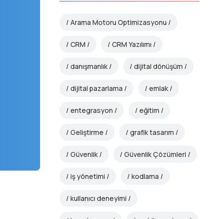
Arama Motoru Optimizasyonu
CRM
CRM Yazılımı
danışmanlık
dijital dönüşüm
dijital pazarlama
emlak
entegrasyon
eğitim
Geliştirme
grafik tasarım
Güvenlik
Güvenlik Çözümleri
iş yönetimi
kodlama
kullanıcı deneyimi