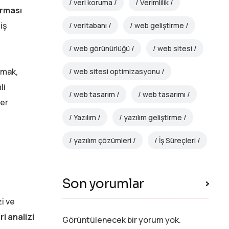
veri koruma
Verimlilik
rması
iş
veritabanı
web geliştirme
web görünürlüğü
web sitesi
şmak,
web sitesi optimizasyonu
li
web tasarım
web tasarımı
ler
Yazılım
yazılım geliştirme
yazılım çözümleri
İş Süreçleri
Son yorumlar
zi ve
ri analizi
Görüntülenecek bir yorum yok.