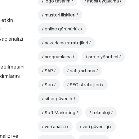
logo tasarım
mobil uygulama
müşteri ilişkileri
n
etkin
online görünürlük
.
yaç analizi
pazarlama stratejileri
programlama
proje yönetimi
e edilmesini
SAP
satış artırma
dımlarını
Seo
SEO stratejileri
siber güvenlik
Soft Marketing
teknoloji
veri analizi
veri güvenliği
alizi ve