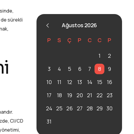
esinde,
i de sürekli
Ağustos 2026
mak,
P
S
Ç
P
C
C
P
1
2
i
3
4
5
6
7
8
9
10
11
12
13
14
15
16
17
18
19
20
21
22
23
24
25
26
27
28
29
30
mandır.
üzde, CI/CD
31
yönetimi,