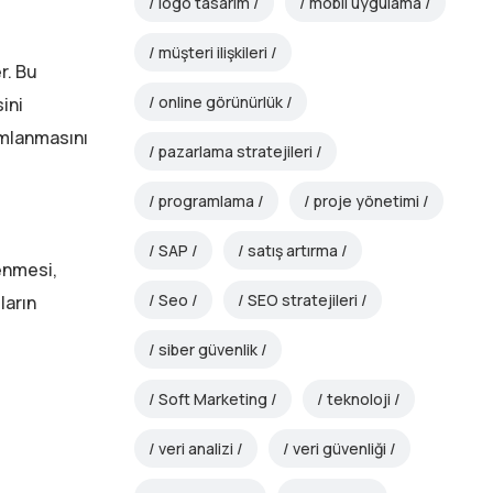
logo tasarım
mobil uygulama
müşteri ilişkileri
r. Bu
online görünürlük
ini
amlanmasını
pazarlama stratejileri
programlama
proje yönetimi
SAP
satış artırma
enmesi,
Seo
SEO stratejileri
ların
siber güvenlik
Soft Marketing
teknoloji
veri analizi
veri güvenliği