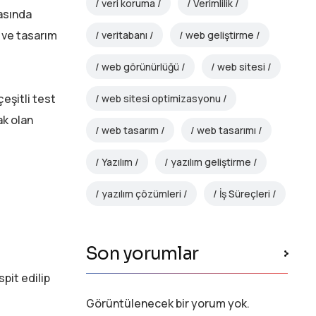
veri koruma
Verimlilik
sında
 ve tasarım
veritabanı
web geliştirme
web görünürlüğü
web sitesi
çeşitli test
web sitesi optimizasyonu
ak olan
web tasarım
web tasarımı
Yazılım
yazılım geliştirme
yazılım çözümleri
İş Süreçleri
Son yorumlar
pit edilip
Görüntülenecek bir yorum yok.