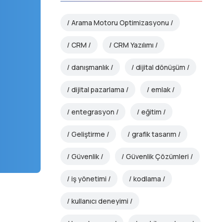
Arama Motoru Optimizasyonu
CRM
CRM Yazılımı
danışmanlık
dijital dönüşüm
dijital pazarlama
emlak
entegrasyon
eğitim
Geliştirme
grafik tasarım
Güvenlik
Güvenlik Çözümleri
iş yönetimi
kodlama
kullanıcı deneyimi