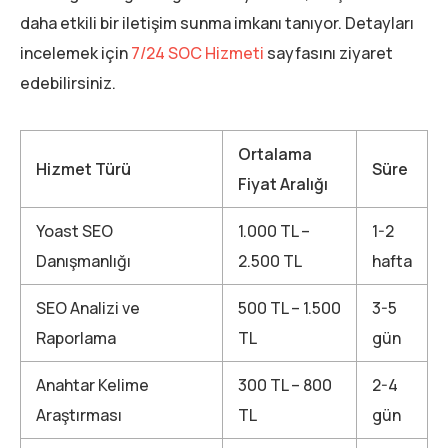
daha etkili bir iletişim sunma imkanı tanıyor. Detayları
incelemek için
7/24 SOC Hizmeti
sayfasını ziyaret
edebilirsiniz.
Ortalama
Hizmet Türü
Süre
Fiyat Aralığı
Yoast SEO
1.000 TL –
1-2
Danışmanlığı
2.500 TL
hafta
SEO Analizi ve
500 TL – 1.500
3-5
Raporlama
TL
gün
Anahtar Kelime
300 TL – 800
2-4
Araştırması
TL
gün