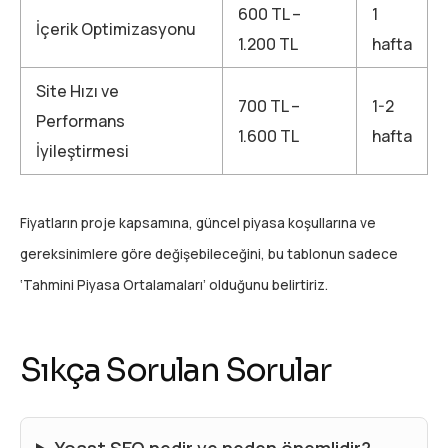
600 TL –
1
İçerik Optimizasyonu
1.200 TL
hafta
Site Hızı ve
700 TL –
1-2
Performans
1.600 TL
hafta
İyileştirmesi
Fiyatların proje kapsamına, güncel piyasa koşullarına ve
gereksinimlere göre değişebileceğini, bu tablonun sadece
‘Tahmini Piyasa Ortalamaları’ olduğunu belirtiriz.
Sıkça Sorulan Sorular
Yoast SEO nedir ve neden önemlidir?